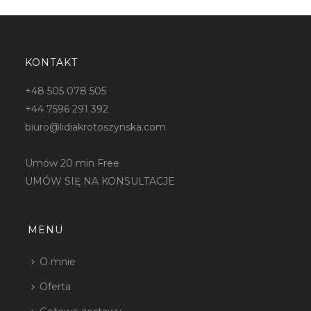
KONTAKT
+48 505 078 505
+44 7596 291 392
biuro@lidiakrotoszynska.com
Umów 20 min Free
UMÓW SIĘ NA KONSULTACJE
MENU
O mnie
Oferta