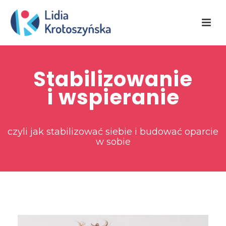
Stabilizowanie
i wspieranie
czyli jak stabilizować siebie i budować oparcie
w sobie